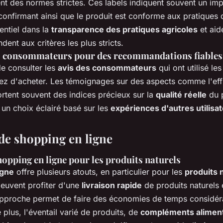
t des normes strictes. Ces labels indiquent souvent un imp
confirmant ainsi que le produit est conforme aux pratiques d
entiel dans la
transparence des pratiques agricoles
et aide
dent aux critères les plus stricts.
des consommateurs pour des recommandations fiables
e consulter les
avis des consommateurs
qui ont utilisé le
z d'acheter. Les témoignages sur des aspects comme l'effi
ortent souvent des indices précieux sur la
qualité réelle
du p
 un choix éclairé basé sur les
expériences d'autres utilisa
de shopping en ligne
opping en ligne pour les produits naturels
igne
offre plusieurs atouts, en particulier pour les
produits 
uvent profiter d'une
livraison rapide
de produits naturels e
approche permet de faire des économies de temps considérab
plus, l'éventail varié de produits, de
compléments aliment