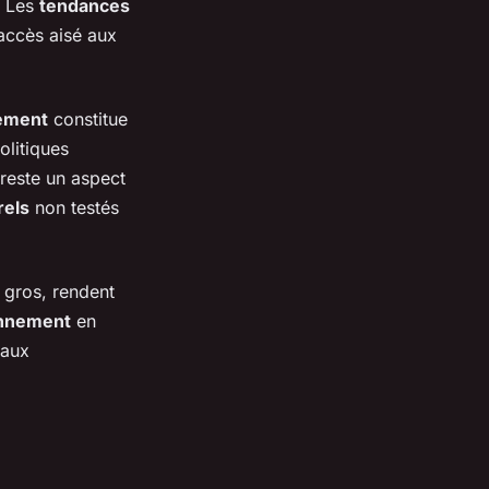
. Les
tendances
'accès aisé aux
ement
constitue
olitiques
 reste un aspect
rels
non testés
 gros, rendent
onnement
en
 aux