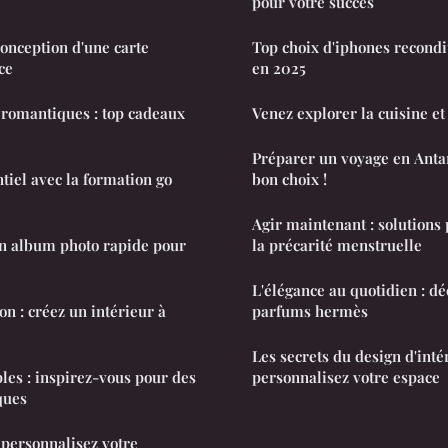
pour votre succès
conception d'une carte
Top choix d'iphones recondi
ce
en 2025
 romantiques : top cadeaux
Venez explorer la cuisine et 
Préparer un voyage en Antarc
tiel avec la formation go
bon choix !
Agir maintenant : solutions 
 un album photo rapide pour
la précarité menstruelle
L'élégance au quotidien : dé
ion : créez un intérieur à
parfums hermès
Les secrets du design d'intér
es : inspirez-vous pour des
personnalisez votre espace
ques
 personnalisez votre