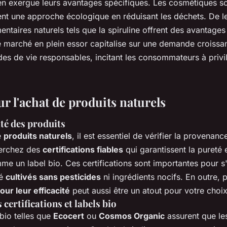
en exergue leurs avantages spécifiques. Les cosmétiques so
nt une approche écologique en réduisant les déchets. De le
taires naturels tels que la spiruline offrent des avantages 
 marché en plein essor capitalise sur une demande croissa
es de vie responsables, incitant les consommateurs à privilé
r l'achat de produits naturels
ité des produits
e
produits naturels
, il est essentiel de vérifier la provenanc
herchez des
certifications fiables
qui garantissent la pureté e
me un label bio. Ces certifications sont importantes pour s
té
cultivés sans pesticides
ni ingrédients nocifs. En outre, p
our leur efficacité
peut aussi être un atout pour votre choix
certifications et labels bio
 bio telles que
Ecocert
ou
Cosmos Organic
assurent que l