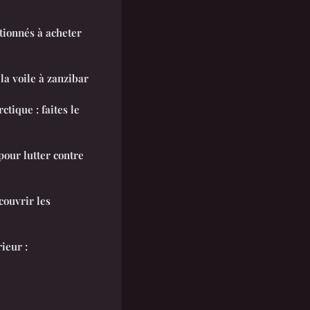
tionnés à acheter
la voile à zanzibar
tique : faites le
pour lutter contre
couvrir les
ieur :