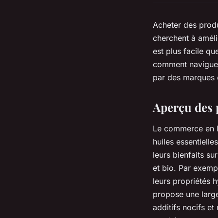
Acheter des produ
cherchent à amélio
est plus facile q
comment naviguer 
par des marques e
Aperçu des 
Le commerce en li
huiles essentiell
leurs bienfaits su
et bio. Par exemp
leurs propriétés h
propose une larg
additifs nocifs e