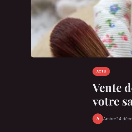
ACTU
Vente d
votre s
A
Ambre
24 déc