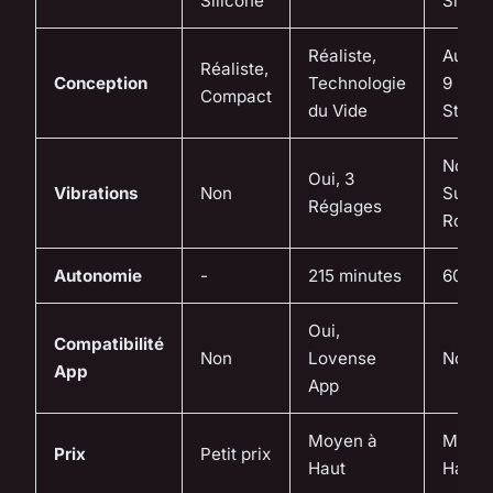
Silicone
Silico
Réaliste,
Autom
Réaliste,
Conception
Technologie
9 Mod
Compact
du Vide
Stimul
Non, 
Oui, 3
Vibrations
Non
Succi
Réglages
Rotati
Autonomie
-
215 minutes
60 mi
Oui,
Compatibilité
Non
Lovense
Non
App
App
Moyen à
Moyen
Prix
Petit prix
Haut
Haut