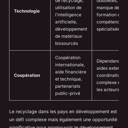
de recyclage,
obsolètes,
utilisation de
manque de
Technologie
l’intelligence
formation et de
artificielle,
compétences
développement
spécialisées
de matériaux
biosourcés
Coopération
Dépendance a
internationale,
aides externes,
aide financière
Coopération
coordination
et technique,
complexe entr
partenariats
les acteurs
public-privé
Le recyclage dans les pays en développement est
un défi complexe mais également une opportunité
significative pour promouvoir le développement