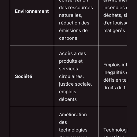
des ressources
incendies de
Environnement
naturelles,
déchets, sites
réduction des
d’enfouisseme
émissions de
mal gérés
carbone
Accès à des
produits et
Emplois informe
services
inégalités d’ac
Société
circulaires,
défis en terme
justice sociale,
droits du travai
emplois
décents
Amélioration
des
technologies
Technologies